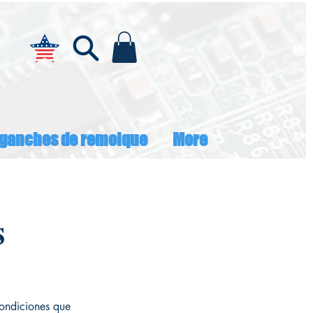
ganches de remolque
More
s
condiciones que