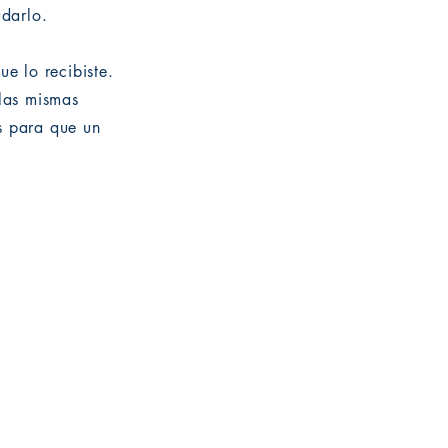
darlo.
ue lo recibiste.
 las mismas
s para que un