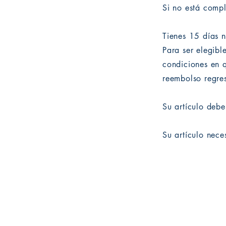
Si no está comp
Tienes 15 días n
Para ser elegibl
condiciones en q
reembolso regres
Su artículo debe
Su artículo nece
Edición moderna LLC
2234 Carretera Federal del Norte
#2000