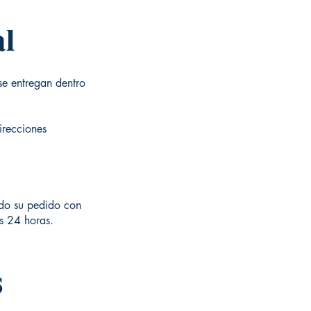
al
se entregan dentro
irecciones
ado su pedido con
as 24 horas.
s