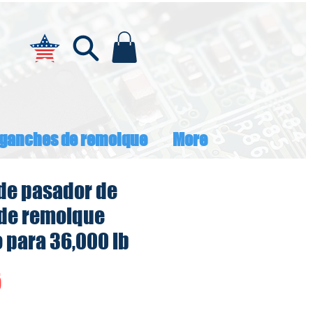
ganches de remolque
More
de pasador de
de remolque
o para 36,000 lb
Precio
5