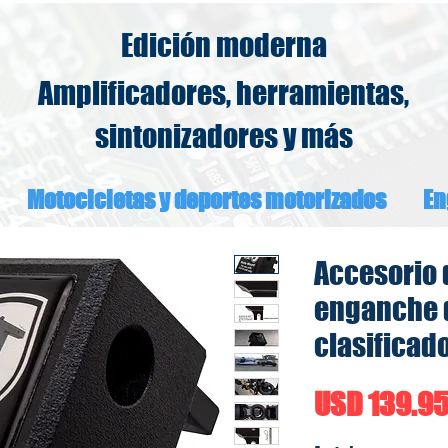
Edición moderna
Amplificadores, herramientas,
sintonizadores y más
Motocicletas y deportes motorizados
En
Accesorio 
enganche 
clasificad
USD 139.9