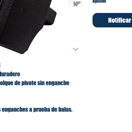
Agotado
Notificar
l
duradero
olque de pivote sin enganche
s enganches a prueba de balas.