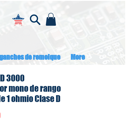
ganches de remolque
More
HD 3000
or mono de rango
e 1 ohmio Clase D
Precio
0