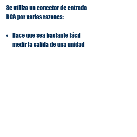
Se utiliza un conector de entrada
RCA por varias razones:
Hace que sea bastante fácil
medir la salida de una unidad
principal directamente, si elige
hacerlo.
Si el arnés se daña, es
fácilmente reemplazable o
reparable en el campo
Especificaciones
El circuito del detector de
distorsión es 100% analógico