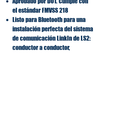
Aprobado por DOT. Cumple con
el estándar FMVSS 218
Listo para Bluetooth para una
instalación perfecta del sistema
de comunicación LinkIn de LS2:
conductor a conductor,
conductor a pasajero
Ventilación de flujo continuo
El forro de tejido técnico es
hipoalergénico, absorbe la
humedad, se puede quitar y
lavar
Edición moderna LLC
2234 Carretera Federal del Norte
#2000